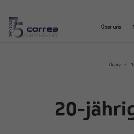
Über uns
Home
N
20-jähri