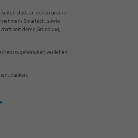
hkeiten statt, an denen unsere
ernehmens Smartech, sowie
chaft seit deren Gründung,
etriebszugehörigkeit verliehen
ment danken.
EN