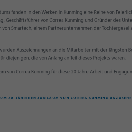
läums fanden in den Werken in Kunming eine Reihe von Feierlic
ng, Geschäftsführer von Correa Kunming und Gründer des Unt
er von Smartech, einem Partnerunternehmen der Tochtergesells
wurden Auszeichnungen an die Mitarbeiter mit der längsten B
r diejenigen, die von Anfang an Teil dieses Projekts waren.
m von Correa Kunming für diese 20 Jahre Arbeit und Engage
S ZUM 20-JÄHRIGEN JUBILÄUM VON CORREA KUNMING ANZUSEH