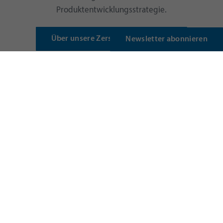
Produktentwicklungsstrategie.
Über unsere Zerspanungsleistung
Newsletter abonnieren
Um dieses Video zu sehen, müssen Sie Marketing-
Cookies akzeptieren, dies kann
hier
konfiguriert
werden