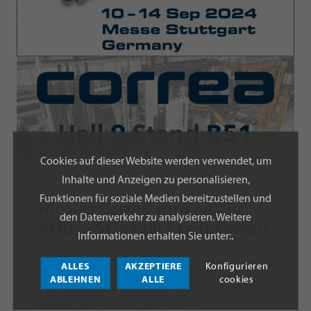
Cookies auf dieser Website werden verwendet, um
Inhalte und Anzeigen zu personalisieren,
Messen
2024-08-07
Funktionen für soziale Medien bereitzustellen und
Nicolás Correa wird an der
den Datenverkehr zu analysieren. Weitere
AMB in Stuttgart teilnehmen
Informationen erhalten Sie unter:
.
Nicolás Correa stellt auf der AMB seine
ALLES
AKZEPTIERE
Konfigurieren
Portalfräsmaschine FOX-M vor
ABLEHNEN
ALLE
cookies
Ort:
Stuttgart, Deutschland - Halle 9 Stand 9B51
Datum:
2024-09-10 - 2024-09-14