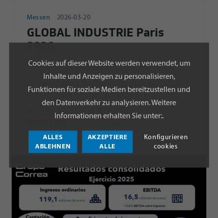
Messen
2026-03-20
GLOBAL INDUSTRIE Paris
2026
Cookies auf dieser Website werden verwendet, um
Nicolás Correa wird auf der kommenden Ausgabe der
Messe Global Industrie in Paris vertreten sein. Wir
Inhalte und Anzeigen zu personalisieren,
freuen uns darauf, Sie vom 30. März bis zum 2. April in
Funktionen für soziale Medien bereitzustellen und
Halle 6 – Stand 6J168 begrüßen zu dürfen.
den Datenverkehr zu analysieren. Weitere
Ort:
Hall 6 - Stand 6J168
Informationen erhalten Sie unter:
.
Datum:
2026-03-30 - 2026-04-02
ALLES
AKZEPTIERE
Konfigurieren
ABLEHNEN
ALLE
cookies