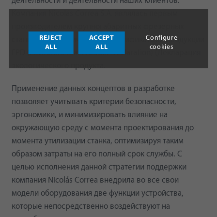
деятельности и деятельности наших клиентов.
Компания Nicolás Correa S.A. являлась первым
производителем крупногабаритных фрезерных
REJECT
ACCEPT
Configure
станков с экологическими сертификатами продукции
ALL
ALL
cookies
EPD (Environmental Product Declaration) (Декларация
экологического продукта.
Применение данных концептов в разработке
позволяет учитывать критерии безопасности,
эргономики, и минимизировать влияние на
окружающую среду с момента проектирования до
момента утилизации станка, оптимизируя таким
образом затраты на его полный срок службы. С
целью исполнения данной стратегии поддержки
компания Nicolás Correa внедрила во все свои
модели оборудования две функции устройства,
которые непосредственно воздействуют на