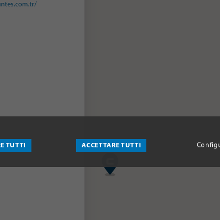
untes.com.tr/
E TUTTI
ACCETTARE TUTTI
Config