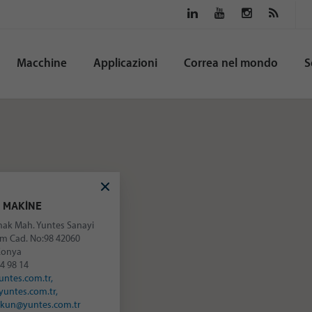
Macchine
Applicazioni
Correa nel mondo
S
 MAKİNE
ak Mah. Yuntes Sanayi
lım Cad. No:98 42060
Konya
4 98 14
ntes.com.tr,
untes.com.tr,
skun@yuntes.com.tr