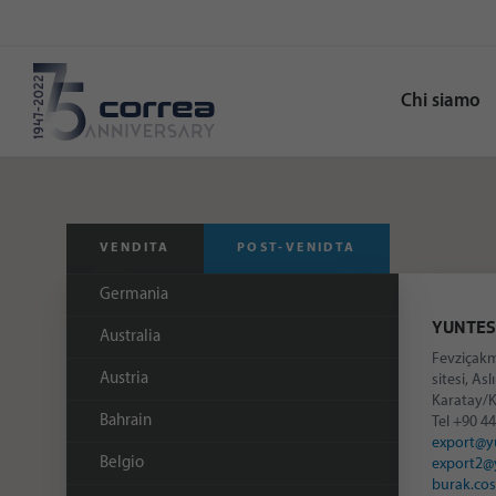
Chi siamo
VENDITA
POST-VENIDTA
Germania
YUNTES
Australia
Fevziçakm
Austria
sitesi, As
Karatay/
Bahrain
Tel
+90 44
export@yu
Belgio
export2@y
burak.co