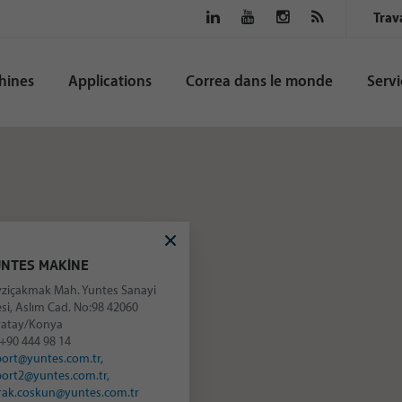
Trav
hines
Applications
Correa dans le monde
Servi
NTES MAKİNE
vziçakmak Mah. Yuntes Sanayi
esi, Aslım Cad. No:98 42060
ratay/Konya
+90 444 98 14
port@yuntes.com.tr,
port2@yuntes.com.tr,
rak.coskun@yuntes.com.tr