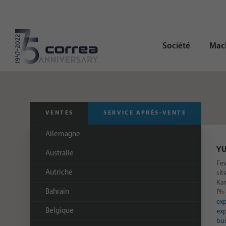
Société
Mac
VENTES
SERVICE APRÈS-VENTE
Allemagne
YU
Australie
Fe
Autriche
sit
Ka
Bahrain
Ph
ex
Belgique
ex
bu