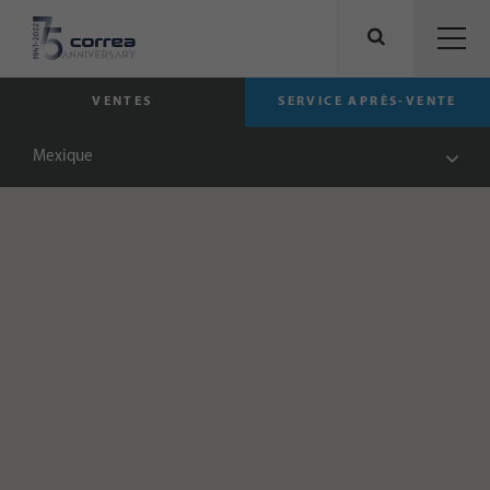
VENTES
SERVICE APRÈS-VENTE
Mexique