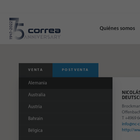
Quiénes somos
VENTA
POSTVENTA
Alemania
NICOLÁ
Australia
DEUTSC
Brockman
Austria
Offenbac
T
+4969 6
Bahrain
info@nc-c
http://ww
Bélgica