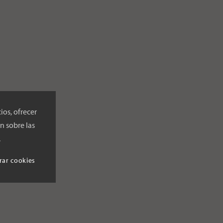
ios, ofrecer
n sobre las
.
rar cookies