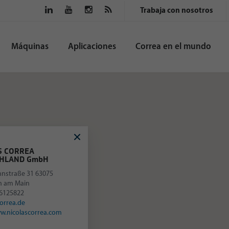
Trabaja con nosotros
Máquinas
Aplicaciones
Correa en el mundo
S CORREA
HLAND GmbH
nstraße 31 63075
h am Main
6125822
orrea.de
w.nicolascorrea.com