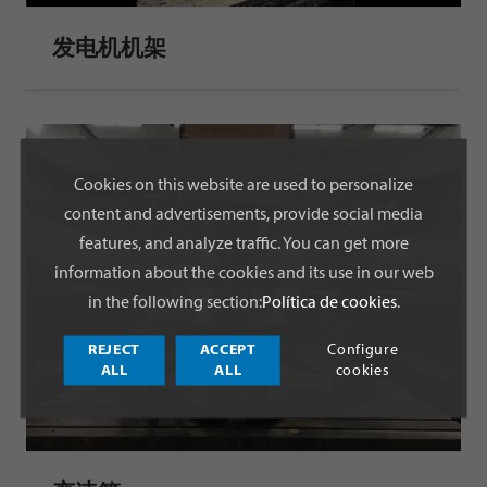
发电机机架
Cookies on this website are used to personalize
content and advertisements, provide social media
features, and analyze traffic. You can get more
information about the cookies and its use in our web
in the following section:
Política de cookies
.
REJECT
ACCEPT
Configure
ALL
ALL
cookies