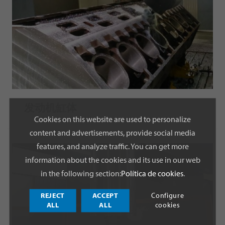
发动机缸体
Cookies on this website are used to personalize
content and advertisements, provide social media
features, and analyze traffic. You can get more
information about the cookies and its use in our web
in the following section:
Política de cookies
.
REJECT
ACCEPT
Configure
ALL
ALL
cookies