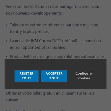
Venez sur notre stand et nous partagerons avec vous
nos nouveaux développements:
Tolérances extrêmes obtenues par notre machine
Gantry la plus précise.
La nouvelle IHM Correa TNC7 redéfinit la connexion
entre l´opérateur et la machine.
Productivité accrue grâce aux solutions automatisées
et multitâches de Correa.
REJETER
ACCEPTER
Configurer
Ce qui était autrefois la limite est maintenant le point
TOUT
TOUT
cookies
de départ.
Obtenez votre billet gratuit en cliquant sur le lien
suivant: