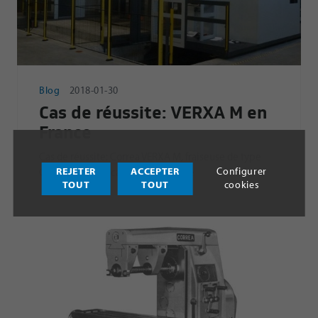
Blog
2018-01-30
Cas de réussite: VERXA M en
France
Cas de réussite: Correa VERXA M, fraiseuse de type
REJETER
ACCEPTER
Configurer
Gantry, à pleine capacité en France
TOUT
TOUT
cookies