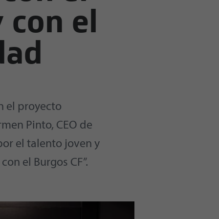
 con el
dad
n el proyecto
armen Pinto, CEO de
or el talento joven y
con el Burgos CF”.