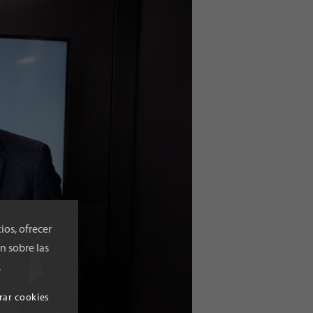
ios, ofrecer
n sobre las
.
rar cookies