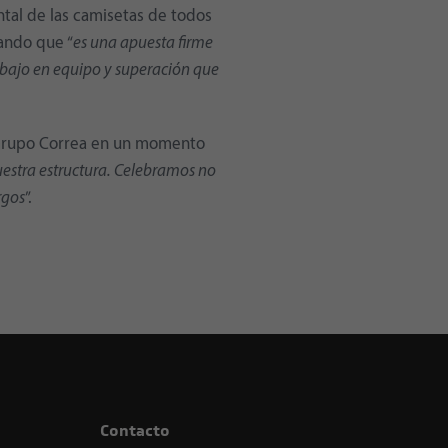
ntal de las camisetas de todos
ando que “
es una apuesta firme
trabajo en equipo y superación que
 Grupo Correa en un momento
uestra estructura. Celebramos no
rgos
”.
Contacto