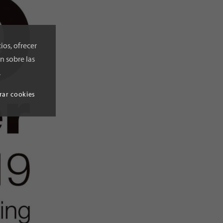
ios, ofrecer
n sobre las
.
rar cookies